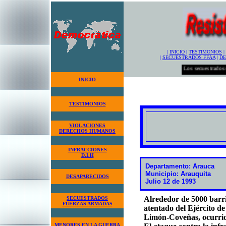
|
INICIO
|
TESTIMONIOS
|
|
SECUESTRADOS FFAA
|
DE
Los secuestrados olvid
INICIO
TESTIMONIOS
VIOLACIONES
DERECHOS HUMANOS
INFRACCIONES
D.I.H
Departamento: Arauca
Municipio: Arauquita
DESAPARECIDOS
Julio 12 de 1993
Alrededor de 5000 barr
SECUESTRADOS
FUERZAS ARMADAS
atentado del Ejército d
Limón-Coveñas, ocurrido
MENORES EN LA GUERRA