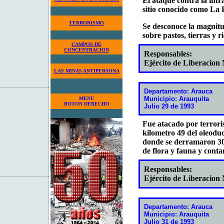
El ataque contra la infr
sitio conocido como La B
TERRORISMO
Se desconoce la magnitu
sobre pastos, tierras y ri
CAMPOS DE
CONCENTRACION
Responsables:
Ejército de Liberacion
LAS MINAS ANTIPERSONA
Departamento: Arauca
Municipio: Arauquita
MENU
BOTON DERECHO
Julio 29 de 1993
Fue atacado por terroris
kilometro 49 del oleod
donde se derramaron 300
de flora y fauna y conta
Responsables:
Ejército de Liberacion
Departamento: Arauca
Municipio: Arauquita
Julio 31 de 1993